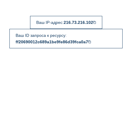
Ваш IP-адрес:
216.73.216.102
Ваш ID запроса к ресурсу:
ff20690012c689a1be9fe86d39fca0a7