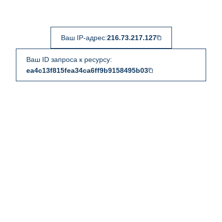
Ваш IP-адрес:
216.73.217.127
Ваш ID запроса к ресурсу:
ea4c13f815fea34ca6ff9b9158495b03