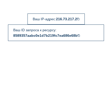
Ваш IP-адрес:
216.73.217.2
Ваш ID запроса к ресурсу:
8589357aabc0e1d7b219fc7ea686e68b