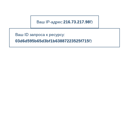
Ваш IP-адрес:
216.73.217.98
Ваш ID запроса к ресурсу:
03d6d595b65d3bf1b63887223525f715