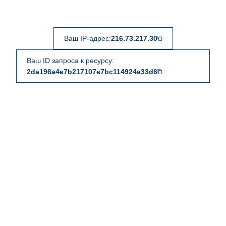
Ваш IP-адрес:
216.73.217.30
Ваш ID запроса к ресурсу:
2da196a4e7b217107e7bc114924a33d6