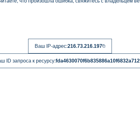
читаете, что произошла ошибка, свяжитесь с владельцем ве
Ваш IP-адрес:
216.73.216.197
ш ID запроса к ресурсу:
fda4630070f6b835886a10f6832a712