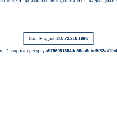
читаете, что произошла ошибка, свяжитесь с владельцем ве
Ваш IP-адрес:
216.73.216.199
ш ID запроса к ресурсу:
a9766081864de50ca6ebd5f82a41fc