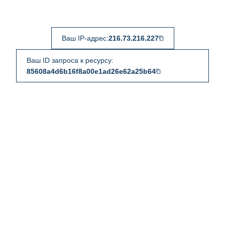
Ваш IP-адрес:
216.73.216.227
Ваш ID запроса к ресурсу:
85608a4d6b16f8a00e1ad26e62a25b64