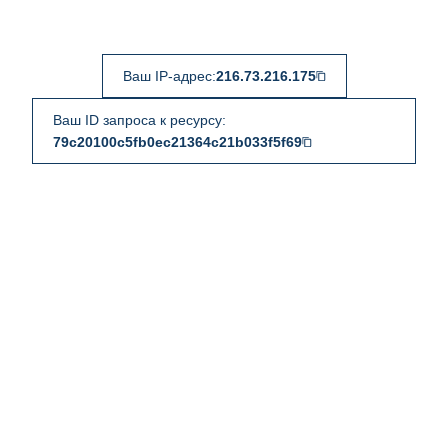
Ваш IP-адрес:
216.73.216.175
Ваш ID запроса к ресурсу:
79c20100c5fb0ec21364c21b033f5f69