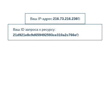
Ваш IP-адрес:
216.73.216.236
Ваш ID запроса к ресурсу:
21d921e8c9d659492593ce310a2c766e