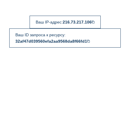
Ваш IP-адрес:
216.73.217.106
Ваш ID запроса к ресурсу:
32af47d039560efa2aa9568da8f66fd1