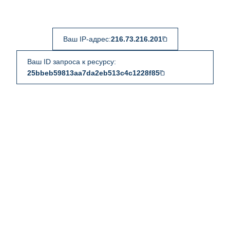
Ваш IP-адрес:
216.73.216.201
Ваш ID запроса к ресурсу:
25bbeb59813aa7da2eb513c4c1228f85