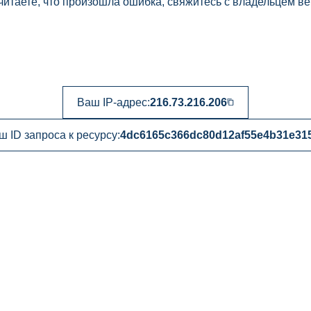
читаете, что произошла ошибка, свяжитесь с владельцем ве
Ваш IP-адрес:
216.73.216.206
ш ID запроса к ресурсу:
4dc6165c366dc80d12af55e4b31e31