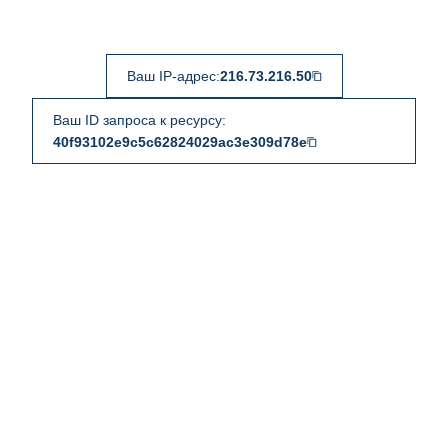
Ваш IP-адрес:
216.73.216.50
Ваш ID запроса к ресурсу:
40f93102e9c5c62824029ac3e309d78e