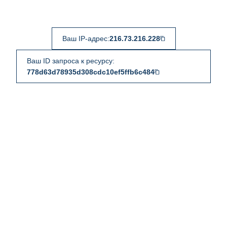
Ваш IP-адрес:
216.73.216.228
Ваш ID запроса к ресурсу:
778d63d78935d308cdc10ef5ffb6c484