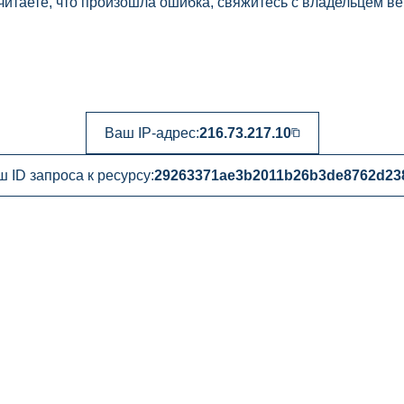
читаете, что произошла ошибка, свяжитесь с владельцем ве
Ваш IP-адрес:
216.73.217.10
 ID запроса к ресурсу:
29263371ae3b2011b26b3de8762d23