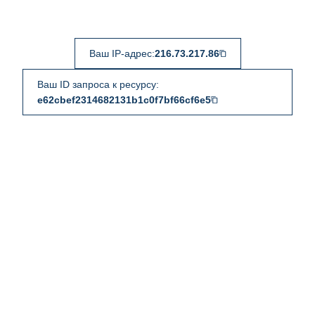
Ваш IP-адрес:
216.73.217.86
Ваш ID запроса к ресурсу:
e62cbef2314682131b1c0f7bf66cf6e5