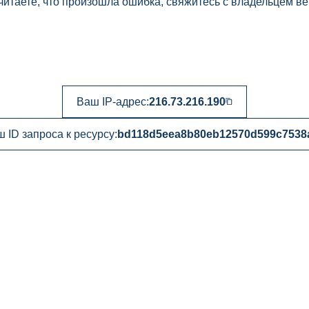
читаете, что произошла ошибка, свяжитесь с владельцем ве
Ваш IP-адрес:
216.73.216.190
 ID запроса к ресурсу:
bd118d5eea8b80eb12570d599c7538