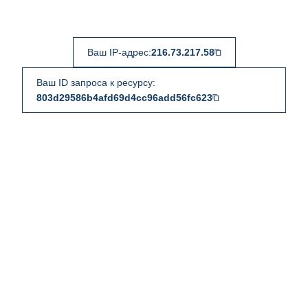
Ваш IP-адрес:
216.73.217.58
Ваш ID запроса к ресурсу:
803d29586b4afd69d4cc96add56fc623