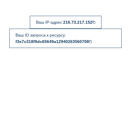
Ваш IP-адрес:
216.73.217.152
Ваш ID запроса к ресурсу:
f3e7c318f9dc65649a12940263560708