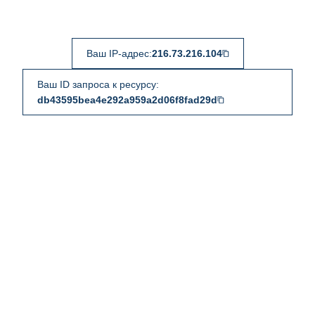
Ваш IP-адрес:
216.73.216.104
Ваш ID запроса к ресурсу:
db43595bea4e292a959a2d06f8fad29d