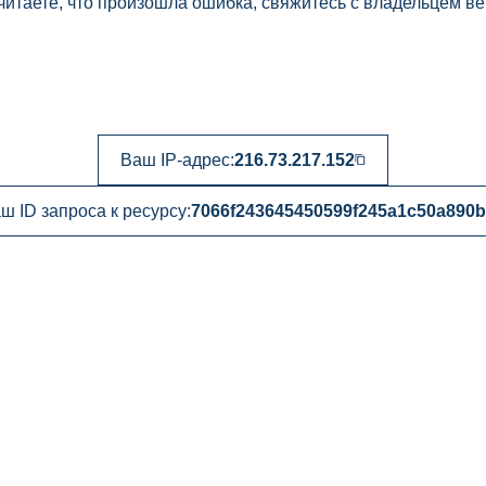
читаете, что произошла ошибка, свяжитесь с владельцем ве
Ваш IP-адрес:
216.73.217.152
ш ID запроса к ресурсу:
7066f243645450599f245a1c50a890