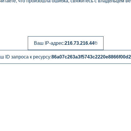
читаете, что произошла ошибка, свяжитесь с владельцем ве
Ваш IP-адрес:
216.73.216.44
ш ID запроса к ресурсу:
86a07c263a3f5743c2220e8866f00d