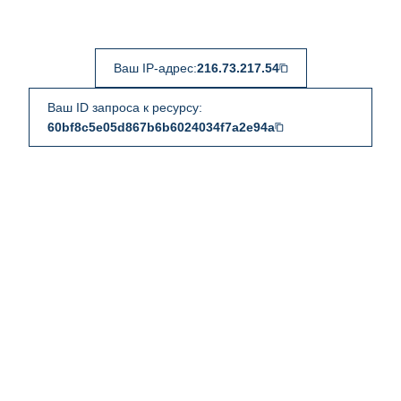
Ваш IP-адрес:
216.73.217.54
Ваш ID запроса к ресурсу:
60bf8c5e05d867b6b6024034f7a2e94a