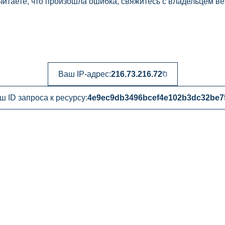
читаете, что произошла ошибка, свяжитесь с владельцем ве
Ваш IP-адрес:
216.73.216.72
ш ID запроса к ресурсу:
4e9ec9db3496bcef4e102b3dc32be7