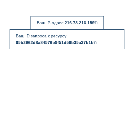
Ваш IP-адрес:
216.73.216.159
Ваш ID запроса к ресурсу:
95b2962d8a84576b9f51d56b35a37b1b