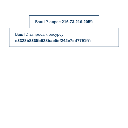
Ваш IP-адрес:
216.73.216.205
Ваш ID запроса к ресурсу:
e3328b8365b928bae5ef242e7cd7791f