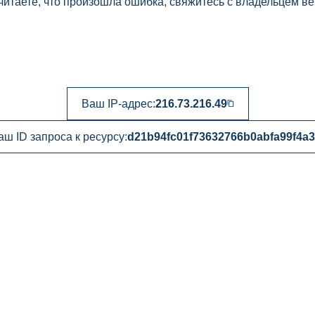
читаете, что произошла ошибка, свяжитесь с владельцем ве
Ваш IP-адрес:
216.73.216.49
аш ID запроса к ресурсу:
d21b94fc01f73632766b0abfa99f4a3