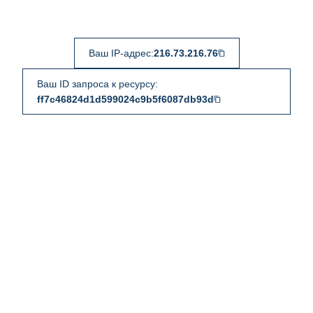
Ваш IP-адрес:
216.73.216.76
Ваш ID запроса к ресурсу:
ff7c46824d1d599024c9b5f6087db93d