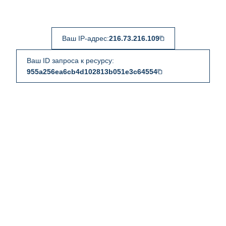
Ваш IP-адрес:
216.73.216.109
Ваш ID запроса к ресурсу:
955a256ea6cb4d102813b051e3c64554