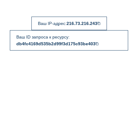
Ваш IP-адрес:
216.73.216.243
Ваш ID запроса к ресурсу:
db4fc4169d535b2d99f3d175c93be403