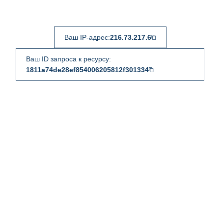
Ваш IP-адрес:
216.73.217.6
Ваш ID запроса к ресурсу:
1811a74de28ef854006205812f301334