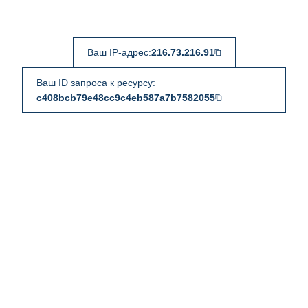
Ваш IP-адрес:
216.73.216.91
Ваш ID запроса к ресурсу:
c408bcb79e48cc9c4eb587a7b7582055