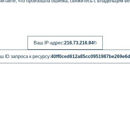
читаете, что произошла ошибка, свяжитесь с владельцем ве
Ваш IP-адрес:
216.73.216.84
ш ID запроса к ресурсу:
40ff0ced612a85cc0951987be269e6