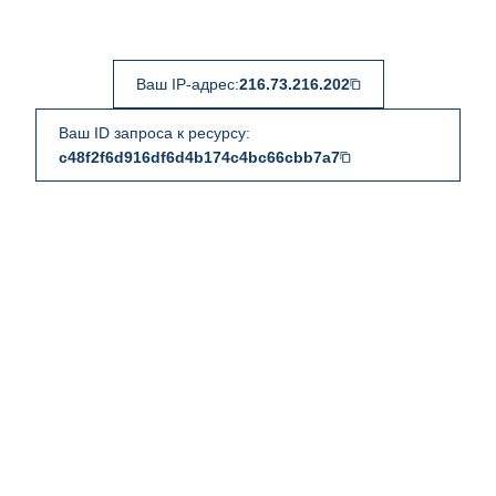
Ваш IP-адрес:
216.73.216.202
Ваш ID запроса к ресурсу:
c48f2f6d916df6d4b174c4bc66cbb7a7