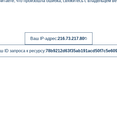
читаете, что произошла ошибка, свяжитесь с владельцем ве
Ваш IP-адрес:
216.73.217.80
ш ID запроса к ресурсу:
78b9212d63f35ab191acd50f7c5e60