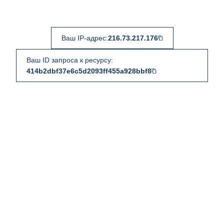
Ваш IP-адрес:
216.73.217.176
Ваш ID запроса к ресурсу:
414b2dbf37e6c5d2093ff455a928bbf8