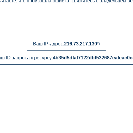
читаете, что произошла ошибка, свяжитесь с владельцем ве
Ваш IP-адрес:
216.73.217.130
ш ID запроса к ресурсу:
4b35d5dfaf7122dbf532687eafeac0c