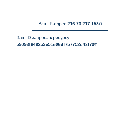
Ваш IP-адрес:
216.73.217.153
Ваш ID запроса к ресурсу:
59093f6482a3e51e06df757752d42f70