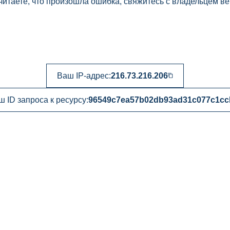
читаете, что произошла ошибка, свяжитесь с владельцем ве
Ваш IP-адрес:
216.73.216.206
ш ID запроса к ресурсу:
96549c7ea57b02db93ad31c077c1cc