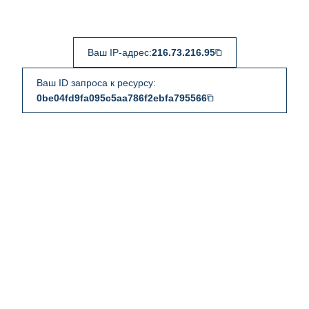
Ваш IP-адрес:
216.73.216.95
Ваш ID запроса к ресурсу:
0be04fd9fa095c5aa786f2ebfa795566