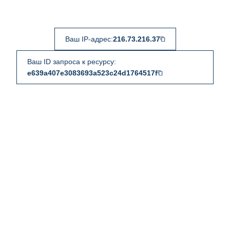
Ваш IP-адрес:
216.73.216.37
Ваш ID запроса к ресурсу:
e639a407e3083693a523c24d1764517f