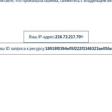
читаете, что произошла ошибка, свяжитесь с владельцем ве
Ваш IP-адрес:
216.73.217.70
аш ID запроса к ресурсу:
18918f0394e05f222f3346323ae05fa