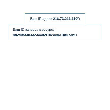
Ваш IP-адрес:
216.73.216.110
Ваш ID запроса к ресурсу:
482405f3b4323cc92f15ed89c10f07cb