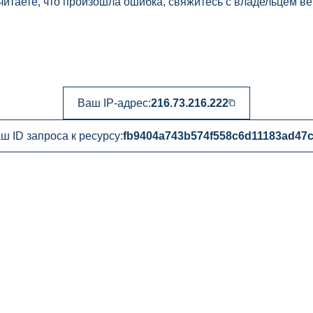
читаете, что произошла ошибка, свяжитесь с владельцем ве
Ваш IP-адрес:
216.73.216.222
ш ID запроса к ресурсу:
fb9404a743b574f558c6d11183ad47