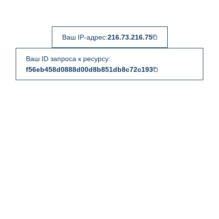
Ваш IP-адрес:
216.73.216.75
Ваш ID запроса к ресурсу:
f56eb458d0888d00d8b851db8c72c193