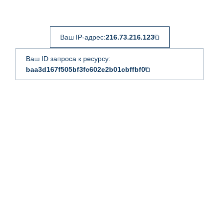
Ваш IP-адрес:
216.73.216.123
Ваш ID запроса к ресурсу:
baa3d167f505bf3fc602e2b01cbffbf0