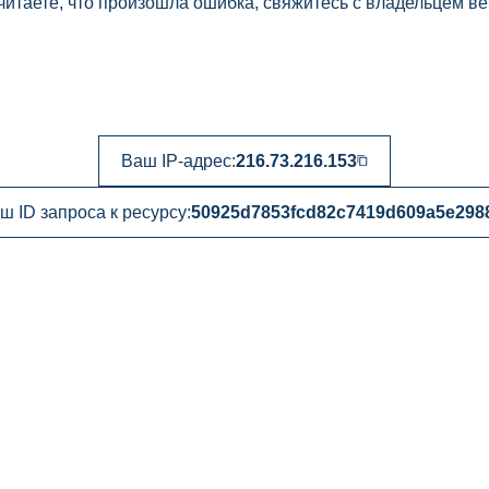
читаете, что произошла ошибка, свяжитесь с владельцем ве
Ваш IP-адрес:
216.73.216.153
ш ID запроса к ресурсу:
50925d7853fcd82c7419d609a5e298