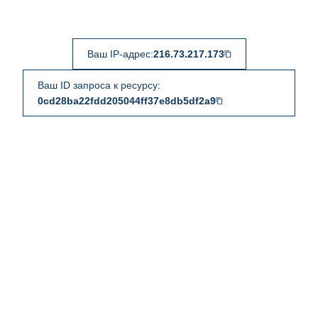
Ваш IP-адрес:
216.73.217.173
Ваш ID запроса к ресурсу:
0cd28ba22fdd205044ff37e8db5df2a9