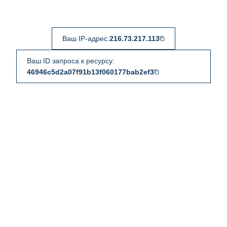
Ваш IP-адрес:
216.73.217.113
Ваш ID запроса к ресурсу:
46946c5d2a07f91b13f060177bab2ef3